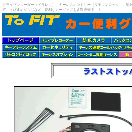
ドライブレコーダー（ドラレコ）、キーレスエントリー（リモコンロック）、盗難防
置、さび止めグッズなど、便利なカーグッズを多数販売中 ！