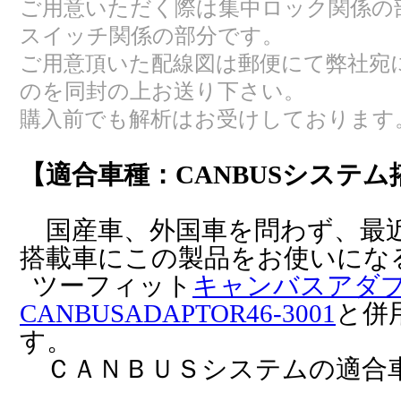
ご用意いただく際は集中ロック関係の
スイッチ関係の部分です。
ご用意頂いた配線図は郵便にて弊社宛
のを同封の上お送り下さい。
購入前でも解析はお受けしております
【適合車種：CANBUSシステム
国産車、外国車を問わず、最
搭載車にこの製品をお使いにな
ツーフィット
キャンバスアダ
CANBUSADAPTOR46-3001
と併
す。
ＣＡＮＢＵＳシステムの適合