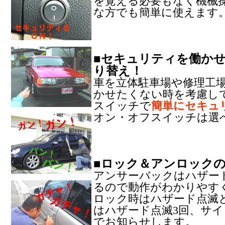
を覚える必要もなく機械
な方でも簡単に使えます
■セキュリティを働か
り替え！
車を立体駐車場や修理工
かせたくない時を考慮し
スイッチで
簡単にセキュ
オン・オフスイッチは選
■ロック＆アンロック
アンサーバックはハザー
るので動作がわかりやす
ロック時はハザード点滅
はハザード点滅3回、サイ
でお知らせします。