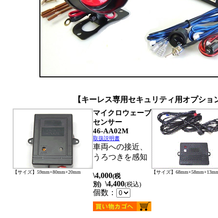
【キーレス専用セキュリティ用オプショ
マイクロウェーブ
センサー
46-AA02M
取扱説明書
車両への接近、
うろつきを感知
【サイズ】59mm×80mm×20mm
【サイズ】68mm×58mm×13m
\4,000
(税
\4,400
別)
(税込)
個数：