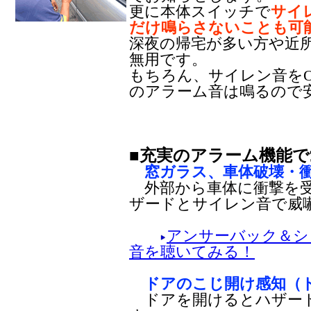
更に本体スイッチで
サイ
だけ鳴らさないことも可
深夜の帰宅が多い方や近
無用です。
もちろん、サイレン音をO
のアラーム音は鳴るので
■充実のアラーム機能
窓ガラス、車体破壊・衝
外部から車体に衝撃を受
ザードとサイレン音で威
アンサーバック＆シ
音を聴いてみる！
ドアのこじ開け感知（ド
ドアを開けるとハザード