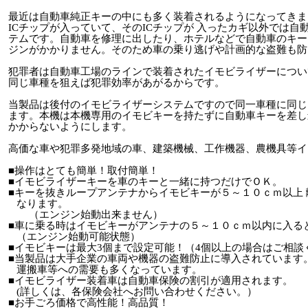
最近は自動車純正キーの中にも多く装着されるようになってきま
ICチップが入っていて、そのICチップが 入ったカギ以外では
テムです。自動車を修理に出したり、ホテルなどで自動車のキー
ジンがかかりません。そのため車の乗り逃げや計画的な盗難も防
犯罪者は自動車工場のラインで装着されたイモビライザーについ
同じ車種を狙えば犯罪効率があがるからです。
当製品は後付のイモビライザーシステムですので同一車種に同じ
ます。本機は本機専用のイモビキーを持たずに自動車キーを差し
かからないようにします。
高価な車や犯罪多発地域の車、建築機械、工作機器、農機具等イ
■操作はとても簡単！取付簡単！
■イモビライザーキー
を車のキーと一緒に持つだけでＯＫ。
■キーを抜きループアンテナからイモビキーが５～１０ｃｍ以上
なります。
（エンジン始動出来ません）
■車に乗る時はイモビキーがアンテナの５～１０ｃｍ以内に入る
（エンジン始動可能状態）
■イモビキーは最大3個まで設定可能！（4個以上の場合はご相談
■当製品は大手企業の車両や機器の盗難防止に導入されています
運搬車等への需要も多くなっています。
■イモビライザー装着車は自動車保険の割引が適用されます。
(詳しくは、各保険会社へお問い合わせください。）
■お手ごろ価格で高性能！高品質！