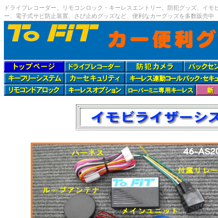
ドライブレコーダー、リモコンロック・キーレスエントリー、防犯グッズ、イモビ
ー、電子式サビ防止装置、さび止めグッズなど、便利なカーグッズを多数販売中