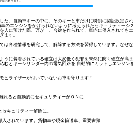
場合があります。
した。自動車キーの中に、そのキーと車だけに特別に認証設定さ
自動車のエンジンをかけられないように考えられたセキュリティーシ
を人に預けた際、万が一、合鍵を作られて、車内に侵入されても
ぎます。
ては各種情報を研究して、解除する方法を習得しています。なぜ
ように装着されている確立は大変低く犯罪を未然に防ぐ確立が高
込むとキーシリンダー内の電気回路を 自動的にカットしエンジン
モビライザーが付いていないお車を守ります！
 離れると自動的にセキュリティーがＯＮに
とセキュリティー解除に。
導入されています。貨物車や現金輸送車、重要書類