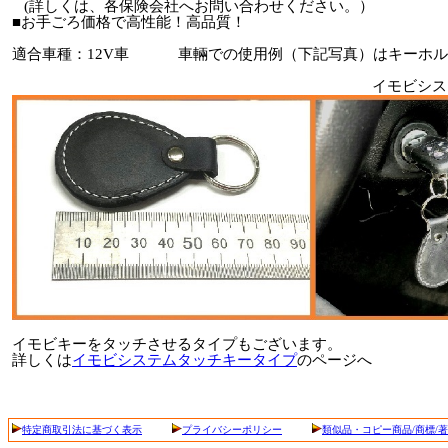
(詳しくは、各保険会社へお問い合わせください。）
■お手ごろ価格で高性能！高品質！
適合車種：12V車 車輛での使用例（下記写真）はキーホル
イモビシステムの使
イモビキーをタッチさせるタイプもございます。
詳しくは
イモビシステムタッチキータイプ
のページへ
特定商取引法に基づく表示
プライバシーポリシー
類似品・コピー商品/商標/