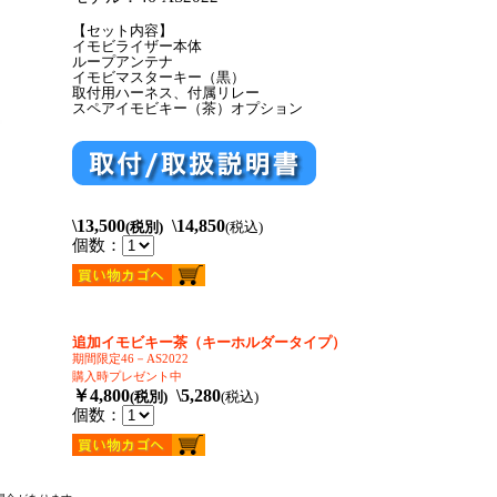
【セット内容】
イモビライザー本体
ループアンテナ
イモビマスターキー（黒）
取付用ハーネス、付属リレー
スペアイモビキー（茶）オプション
\13,500
\14,850
(税別)
(税込)
個数：
追加イモビキー茶（キーホルダータイプ）
期間限定46－AS2022
購入時プレゼント中
￥4,800
\5,280
(税別)
(税込)
個数：