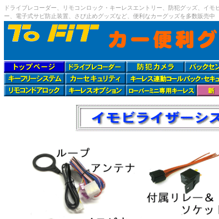
ドライブレコーダー、リモコンロック・キーレスエントリー、防犯グッズ、イモビ
ー、電子式サビ防止装置、さび止めグッズなど、便利なカーグッズを多数販売中