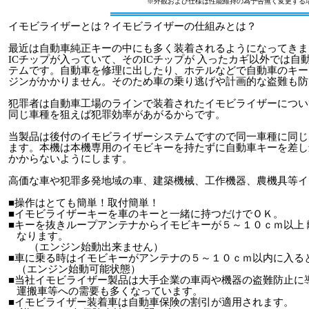
※外観および仕様は性能維持の為予告無く変更する
イモビライザーとは？イモビライザーの仕組みとは？
最近は自動車純正キーの中にも多く装着されるようになってきま
ICチップが入っていて、そのICチップが 入ったカギ以外では
テムです。自動車を修理に出したり、ホテルなどで自動車のキー
ジンがかかりません。そのため車の乗り逃げや計画的な盗難も防
犯罪者は自動車工場のラインで装着されたイモビライザーについ
同じ車種を狙えば犯罪効率があがるからです。
当製品は後付のイモビライザーシステムですので同一車種に同じ
ます。本機は本機専用のイモビキーを持たずに自動車キーを差し
かからないようにします。
高価な車や犯罪多発地域の車、建築機械、工作機器、農機具等イ
■操作はとても簡単！取付簡単！
■イモビライザーキー
を車のキーと一緒に持つだけでＯＫ。
■キーを抜きループアンテナからイモビキーが５～１０ｃｍ以上
なります。
（エンジン始動出来ません）
■車に乗る時はイモビキーがアンテナの５～１０ｃｍ以内に入る
（エンジン始動可能状態）
■当社イモビライザー製品は大手企業の車両や機器の盗難防止に
運搬車等への需要も多くなっています。
■イモビライザー装着車は自動車保険の割引が適用されます。