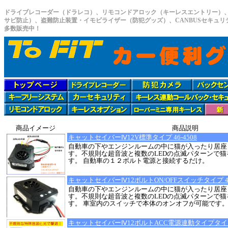
ドライブレコーダー（ドラレコ）、リモコンドアロック（キーレスエントリー）
サビ防止）、盗難防止装置・イモビライザー（防犯グッズ）、CANBUSセキュ
多数販売中！
商品イメージ
商品説明
キャットセイバーⅣ12V標準タイプ 46-4508
自動車の下やエンジンルームの中に猫が入ったり居座
す。不規則な超音波と複数のLEDの点滅パターンで
す。 自動車の１２ボルト電源と接続するだけ。
キャットセイバーⅣ12ボルトON/OFFスイッチタイプ 46-
自動車の下やエンジンルームの中に猫が入ったり居座
す。不規則な超音波と複数のLEDの点滅パターンで
す。 車室内のスイッチで本体のオンオフが可能です
キャットセイバーⅣ12ボルトACC電源連動タイプタイプ 4