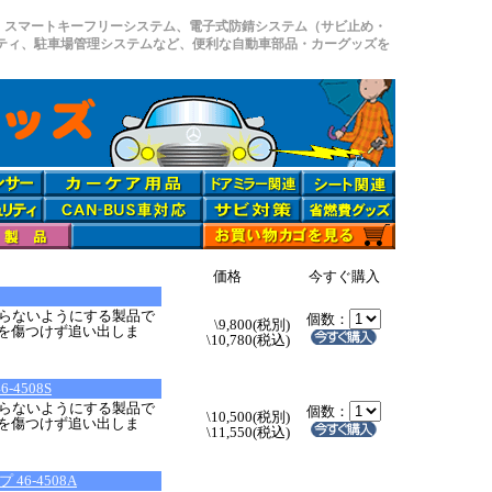
、スマートキーフリーシステム、電子式防錆システム（サビ止め・
リティ、駐車場管理システムなど、便利な自動車部品・カーグッズを
価格
今すぐ購入
らないようにする製品で
個数：
\9,800(税別)
猫を傷つけず追い出しま
\10,780(税込)
4508S
らないようにする製品で
個数：
\10,500(税別)
猫を傷つけず追い出しま
\11,550(税込)
。
6-4508A