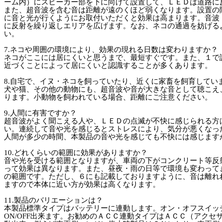
ーム内）にスピーカー部を下に向けて設置して、ＬＥＤは道路に
また、超音波を含む音は距離が遠のくほど弱くなります。設置の
に音と光が行くようにお取付いただくと効果は高まります。音波
に反射を繰り返しエリアを広げます。なお、ネコの通過を妨げる
い。
7.ネコや周囲の環境により、効果の現れる日数は変わりますか？
ネコがここには居にくいと思うまで、最短すぐです。また、１で
近づくことによって居にくいと認識することが多くあります。
8.自宅で、イヌ・ネコを飼っていたり、近くに家畜を飼育してい
犬や猫、その他の動物にも、超音波や音が大きな音として聴こえ
ります。小動物を飼われている場合、距離にご注意ください。
9.人間に有害ですか？
超音波がよく聞こえる人や、ＬＥＤの点滅が不快に感じられる方
い。連続して音や光を感じるとストレスにより、気分が悪くなっ
人間が多少の時間、本製品の音や光を感じても不快には感じます
10.どれくらいの範囲に効果がありますか？
音や光を受ける範囲となりますが、車両の下がコンクリート等反
って効果は異なります。また、昼夜・雨の日等で環境も変わって
の範囲です。ただし、６にも記載しておりますように、音は離れ
ますので本体に近い方が効果は高くなります。
11.製品のバリエーションは？
本製品標準タイプはバッテリーに連動します。オン・オフスイッ
ON/OFF出来ます。お勧めのＡＣＣ連動タイプはＡＣＣ（アク