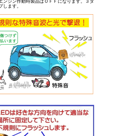
エンジン作動時製品はＯＦＦになります。３タ
プします。