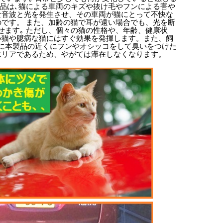
製品は､猫による車両のキズや抜け毛やフンによる害や
な音波と光を発生させ、その車両が猫にとって不快な
のです。 また、加齢の猫で耳が遠い場合でも、光を断
ます｡ ただし、個々の猫の性格や、年齢、健康状
い猫や臆病な猫にはすぐ効果を発揮します。また、飼
に本製品の近くにフンやオシッコをして臭いをつけた
エリアであるため、やがては滞在しなくなります。