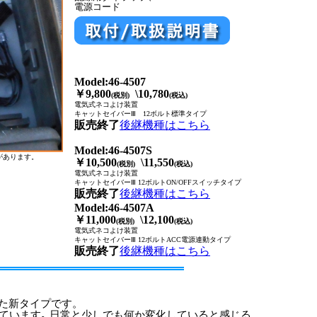
電源コード
Model:46-4507
￥9,800
\10,780
(税別)
(税込)
電気式ネコよけ装置
キャットセイバーⅢ 12ボルト標準タイプ
販売終了
後継機種はこちら
Model:46-4507S
あります。
￥10,500
\11,550
(税別)
(税込)
電気式ネコよけ装置
キャットセイバーⅢ 12ボルトON/OFFスイッチタイプ
販売終了
後継機種はこちら
Model:46-4507A
￥11,000
\12,100
(税別)
(税込)
電気式ネコよけ装置
キャットセイバーⅢ 12ボルトACC電源連動タイプ
販売終了
後継機種はこちら
入れた新タイプです。
しています｡ 日常と少しでも何か変化していると感じる