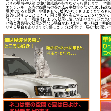
とその場所や状況に強い警戒感を持ちながら行動します。 本
エンジンルーム内の始動時の巻き込み事故等を防ぐため､特殊
場所であると認識・学習させて､近付かなくさせようとするも
続的に発することにより、同じ場所へ滞在することをいやがらせ
態、テリトリー意識等によって効果に違いがあります｡頭の良
い猫と野良猫で効果が異なる場合があります。ボス猫は一時的
りする場合もありますが､猫にとっては不快で、居心地が悪い