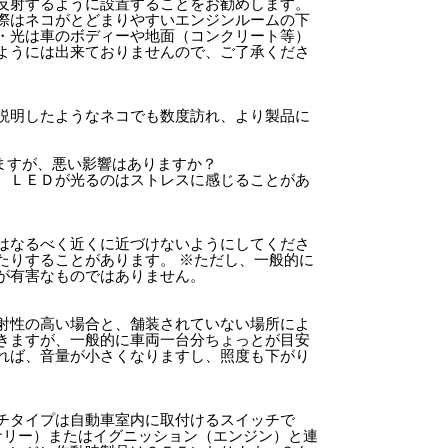
反射するように設置することをお勧めします。
際はネコがとどまりやすいエンジンルームの下
・光は車のボディーや地面（コンクリート等）
ようには出来ておりませんので、ご了承くださ
説明したようなネコでも数度訪れ、より製品に
ますが、悪い影響はありますか？
、ＬＥＤが光るのはストレスに感じることがあ
はなるべく近くに近づけないようにしてくださ
たりすることがあります。 ※ただし、一般的に
が有害なものではありません。
射性の高い場合と、舗装されていない場所によ
きますが、一般的に車両一台分ちょっとが目安
れば、音量が小さくなりますし、照度も下がり
チタイプは自動車室内に取付けるスイッチで
セサリー）またはイグニッション（エンジン）と連