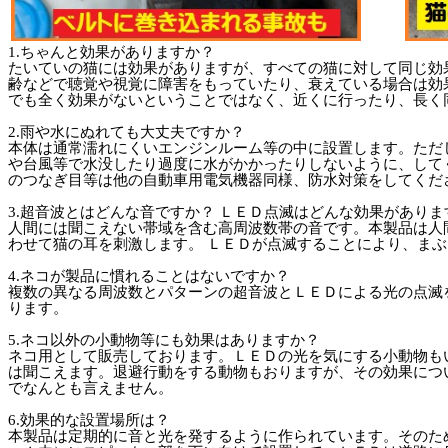
1.ちゃんと効果がありますか？
たいていの猫には効果がありますが、すべての猫に対して同じ効
齢などで聴覚や視覚に障害をもっていたり、衰えている場合は効
でも全く効果がないということではなく、近くに行ったり、長く
2.雨や水にぬれても大丈夫ですか？
本体は通常濡れにくいエンジンルーム等の中に設置します。ただ
や台風等で水没したり過度に水がかかったりしないように、して
のつなぎ目等は他の自動車用電気機器同様、防水対策をしてくだ
3.超音波とはどんな音ですか？ ＬＥＤ点滅はどんな効果がありま
人間には聞こえない帯域を含む高周波数帯の音です。本製品は人
わせて猫の耳を刺激します。 ＬＥＤが点滅することにより、ま
4.ネコが製品に慣れることはないですか？
複数の異なる周波数とパターンの超音波とＬＥＤによる光の点滅
ります。
5.ネコ以外の小動物等にも効果はありますか？
ネコ用として販売しております。ＬＥＤの光を気にする小動物も
は聞こえます。退避行動をする動物もおりますが、その効果につ
でなんとも言えません。
6.効果的な設置場所は？
本製品は定期的に音と光を発するように作られています。そのた