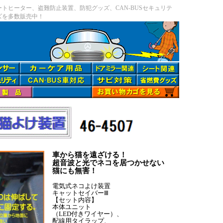
ヒーター、盗難防止装置、防犯グッズ、CAN-BUSセキュリテ
ズを多数販売中！
車から猫を遠ざける！
超音波と光でネコを居つかせない
猫にも無害！
電気式ネコよけ装置
キャットセイバーⅢ
【セット内容】
本体ユニット
（LED付きワイヤー）、
配線用タイラップ、