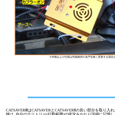
※外観および仕様は性能維持の為予告無く変更する場合が
CATSAVERⅢはCATSAVERとCATSAVERⅡの良い部分を取り
猫は､自分のテリトリー(行勤範囲)の状況をかなり詳細に記憶