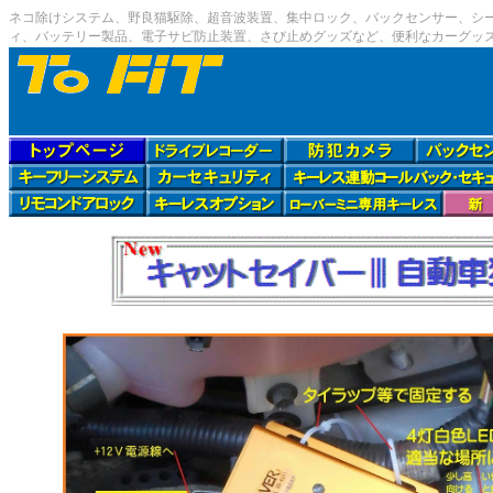
ネコ除けシステム、野良猫駆除、超音波装置、集中ロック、バックセンサー、シート
ィ、バッテリー製品、電子サビ防止装置、さび止めグッズなど、便利なカーグッ