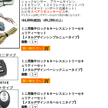
ショックセンサー、 アラームサイレン、
ＬＥＤランプ、１２Ｖリレー＆ソケット パラ
レルダイオード（ハザード点滅キット）
ただ今
スペアリモコンサービス
中。
※リモコンは同じデザインのもので合計2個になります。
\44,800
\49,280
(税別)
(税込)
ミニ用集中ロック＆キーレスエントリーセキ
ュリティーセット
【メタルデザインシンプルニュータイプ】
個数：
ミニ用集中ロック＆キーレスエントリーセキ
ュリティーセット
【メタルデザインベーシックニュータイプ】
個数：
ミニ用集中ロック＆キーレスエントリーセキ
ュリティーセット
【メタルデザインスモールミニタイプ】
個数：