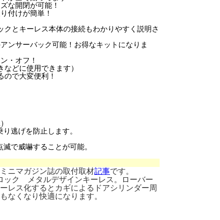
ーズな開閉が可能！
取り付けが簡単！
ロックとキーレス本体の接続もわかりやすく説明さ
のアンサーバック可能！お得なキットになりま
オン・オフ！
ときなどに使用できます）
るので大変便利！
。
止）
り逃げを防止します。
滅で威嚇することが可能。
ミニマガジン誌の取付取材
記事
です。
アロック メタルデザインキーレス。ローバー
キーレス化するとカギによるドアシリンダー周
もなくなり快適になります。