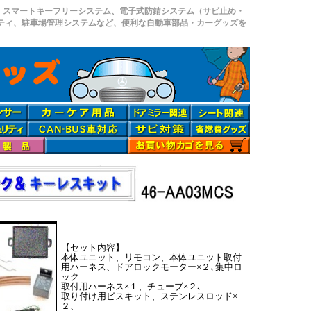
、スマートキーフリーシステム、電子式防錆システム（サビ止め・
リティ、駐車場管理システムなど、便利な自動車部品・カーグッズを
【セット内容】
本体ユニット、リモコン、本体ユニット取付
用ハーネス、ドアロックモーター×２､集中ロ
ック
取付用ハーネス×１、チューブ×２､
取り付け用ビスキット、ステンレスロッド×
２、