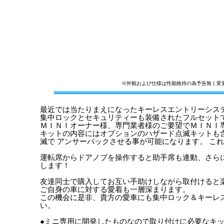
※外観および仕様は性能維持の為予告無く変
最近では当たりまえになったキーレスエントリーシス
集中ロックとセキュリティーも装備されたフルセット
ＭＩＮＩオーナー様、専門業者様のご要望でＭＩＮＩ
キットの内容にはオプションのハザード点滅キットも
滅で アンサーバックさせる事が可能になります。 こ
運転席からドアノブを操作すると助手席も連動、さら
します！
友達同士で購入してお互い手助けしながら取付けると
ご自身の車に対する愛着も一層深まります。
この機会に是非、貴方の愛車にも集中ロック＆キーレ
い。
●ミニ専用に開発したものなので取り付けに必要なキ