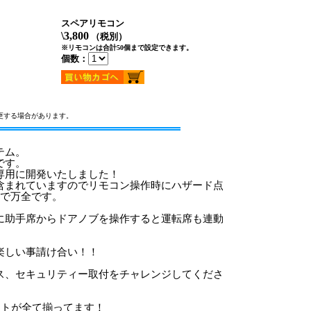
スペアリモコン
\3,800
（税別）
※リモコンは合計50個まで設定できます。
個数：
更する場合があります。
テム。
です。
専用に開発いたしました！
含まれていますのでリモコン操作時にハザード点
れで万全です。
に助手席からドアノブを操作すると運転席も連動
楽しい事請け合い！！
ス、セキュリティー取付をチャレンジしてくださ
ットが全て揃ってます！