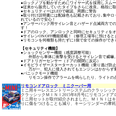
●ロックノブを動かすためにワイヤー式を採用しスム
●従来から販売していたタイプをさらに改良。格段に
●セキュリティーはLEDで確認、周囲に警告
●取り付け説明書には配線色も記載されており､集中
れているので安心！
●アンサーバック用サイレン音とハザード点滅両方で
す！
●ドアのロック、アンロックと同時にセキュリティを
●サイレンON/OFF機能搭載！（修理工場等に預ける
●リモコンを何種類も持たずに1個で全ての操作ができ
【セキュリティ機能】
●ショックセンサー機能（感度調整可能）
外部から車体に衝撃を受けるとサイレン音で威嚇
●ドアトリガーセンサー（ドアの開閉に反応）
●イモビライザースターターカット機能（乗り逃げ防
万が一、犯人に侵入されてもエンジンはかからず乗
●パニックモード機能
リモコン操作でアラームを鳴らしたり、ライトの点
リモコンドアロック ミニクーパー用
ミニ用キーレスエントリーシステムのクラッシック
クラッシックＭＩＮＩ2015年8月号にリモコンド
ミニ用セットが取付紹介されました。ＭＩＮＩは
りに傷をつけることも減り、キーシリンダーの摩耗