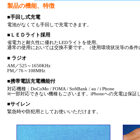
製品の機能、特徴
■手回し式充電
電池がなくても手回しで充電できます。
■ＬＥＤライト採用
省電力と耐久性に優れたLEDライトを使用。
通常の使用においては交換不要です。（使用環境状況等の条件
■ ラジオ
AM／525～1650KHz
FM／76～108MHz
■携帯電話充電機能付
対応機種：DoCoMo / FOMA / SoftBank / au / i Phone
※一部対応できない機種もございます。iPhoneへの充電は保証
■サイレン
緊急時や防犯用としてお使いいただけます。