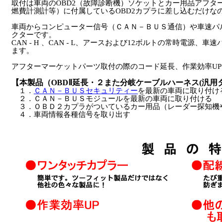
取付は車両のOBD2（故障診断機）ソケットとカー用品アフタ
燃費計測計等）に付属しているOBD2カプラに差し込むだけな
車両からコンピューター信号（ＣＡＮ－ＢＵＳ通信）や車速パ
クターです。
CAN - H 、CAN - L、アースおよび12ボルトの常時電源
ます。
アフターマーケットパーツ取付の際のコード延長、作業効率U
【本製品（OBDⅡ延長・２また分岐ケーブルハーネス(汎用
１．
ＣＡＮ－ＢＵＳセキュリティー
を最新の車両に取り付け
２．ＣＡＮ－ＢＵＳモジュールを最新の車両に取り付ける
３．ＯＢＤ２カプラがついているカー用品（レーダー探知機
４．車両情報各種信号を取り出す