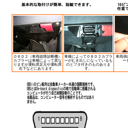
ＯＢＤ２（車両故障診断機）
車種によってＯＢＤ２カプラ
車両側
カプラーは車種によって異な
ーがむき出しになっているも
ー
りますが運転席足元や運転席
のとフタ付きのものありま
右下などにあります。
す。