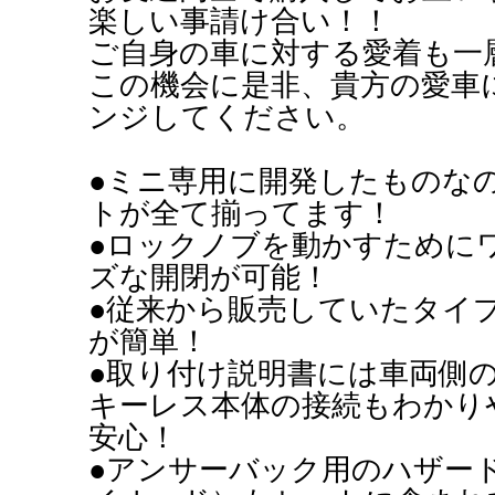
楽しい事請け合い！！
ご自身の車に対する愛着も一
この機会に是非、貴方の愛車
ンジしてください。
●ミニ専用に開発したものな
トが全て揃ってます！
●ロックノブを動かすために
ズな開閉が可能！
●従来から販売していたタイ
が簡単！
●取り付け説明書には車両側
キーレス本体の接続もわかり
安心！
●アンサーバック用のハザー