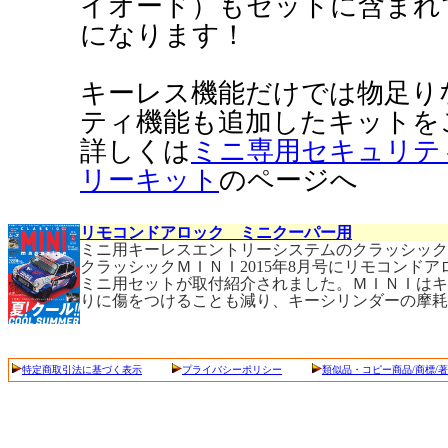
イオード）もセットに含まれ
になります！
キーレス機能だけでは物足り
ティ機能も追加したキットを
詳しくは
ミニ専用セキュリテ
リーキット
のページへ
リモコンドアロック ミニクーパー用
ミニ用キーレスエントリーシステムのクラッシック
クラッシックＭＩＮＩ2015年8月号にリモコンド
ミニ用セットが取付紹介されました。ＭＩＮＩは
りに傷をつけることも減り、キーシリンダーの摩耗
特定商取引法に基づく表示
プライバシーポリシー
類似品・コピー商品/商標/