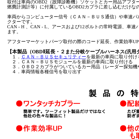
取付は車両のOBD2（故障診断機）ソケットとカー用品アフタ
燃費計測計等）に付属しているOBD2カプラに差し込むだけな
車両からコンピューター信号（ＣＡＮ－ＢＵＳ通信）や車速パ
クターです。
CAN - H 、CAN - L、アースおよび12ボルトの常時電源
ます。
アフターマーケットパーツ取付の際のコード延長、作業効率U
【本製品（OBDⅡ延長・２また分岐ケーブルハーネス(汎用
１．
ＣＡＮ－ＢＵＳセキュリティー
を最新の車両に取り付け
２．ＣＡＮ－ＢＵＳモジュールを最新の車両に取り付ける
３．ＯＢＤ２カプラがついているカー用品（レーダー探知機
４．車両情報各種信号を取り出す