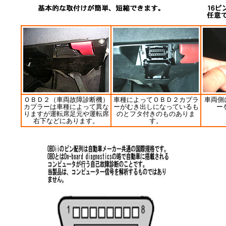
ＯＢＤ２（車両故障診断機）
車種によってＯＢＤ２カプラ
車両側
カプラーは車種によって異な
ーがむき出しになっているも
ー
りますが運転席足元や運転席
のとフタ付きのものありま
右下などにあります。
す。