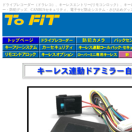
ドライブレコーダー（ドラレコ）、キーレスエントリー(リモコンロック）、キー
ー・防犯グッズ、CANBUSセキュリティ、電子サビ防止システム・さび止めグ